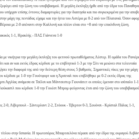
ι ξεφύγει από την ζώνη του υποβιβασμού. Η μεγάλη έκπληξη ήρθε από την έδρα του Παναθην
που υπήρχαν επίσης έντονες διαμαρτυρίες για την διαιτησία και πιο συγκεκριμένα για την αποβ
στην μάχη της πεντάδας είχαμε και την ήττα του Αστέρα με 0-2 από τον Πλατανιά. Όσον αφο
έροια με 2-0 απέναντι στην Καλλονή και πλέον είναι στο +8 από την επικίνδυνη ζώνη.
ακικός 1-1, Ηρακλής - ΠΑΣ Γιάννενα 1-0
λία με νικήτρια την μεγάλη έκπληξη του φετινού πρωταθλήματος Λέστερ. Η ομάδα του Ρανιέρι
 και αν και εκτός έδρας κέρδισε με το επιβλητικό 1-3 με την Σίτι να μειώνει στα τελευταία
ήσει την διαφορά της από την δεύτερη θέση στους 5 βαθμούς. Σημαντικές νίκες για την μάχη
ου κέρδισε με 1-0 την Γουότφορτ και η Άρσεναλ που επιβλήθηκε με 0-2 εκτός έδρας της
πι Αγγλίας ανάμεσα σε Τσέλσι και Μάντσεστερ Γιουνάιτετ οι οποίες έμειναν στο ισόπαλο 1-1
Νιούκαστλ που κέρδισε 1-0 την Γουέστ Μπρομ φεύγοντας έτσι από την ζώνη του υποβιβασμο
ς 2-0, Λίβερπουλ - Σάντερλαντ 2-2, Στόουκ - Έβερτον 0-3, Σουόνσι - Κρίσταλ Πάλας 1-1,
του τίτλου στην Ισπανία. Η πρωτοπόρος Μπαρτσελόνα πέρασε από την έδρα της ουραγού Λεβάν