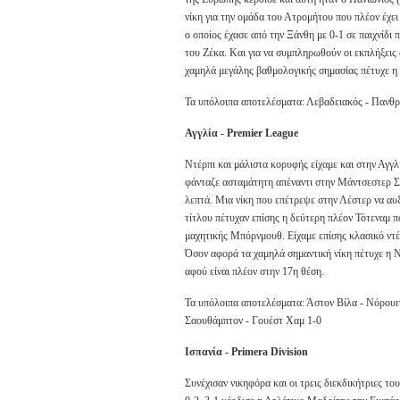
νίκη για την ομάδα του Ατρομήτου που πλέον έχε
ο οποίος έχασε από την Ξάνθη με 0-1 σε παιχνίδι 
του Ζέκα. Και για να συμπληρωθούν οι εκπλήξεις 
χαμηλά μεγάλης βαθμολογικής σημασίας πέτυχε η Β
Τα υπόλοιπα αποτελέσματα: Λεβαδειακός - Πανθρ
Αγγλία - Premier League
Ντέρπι και μάλιστα κορυφής είχαμε και στην Αγγ
φάνταζε ασταμάτητη απέναντι στην Μάντσεστερ Σίτι
λεπτά. Μια νίκη που επέτρεψε στην Λέστερ να αυξ
τίτλου πέτυχαν επίσης η δεύτερη πλέον Τότεναμ π
μαχητικής Μπόρνμουθ. Είχαμε επίσης κλασικό ντέρ
Όσον αφορά τα χαμηλά σημαντική νίκη πέτυχε η 
αφού είναι πλέον στην 17η θέση.
Τα υπόλοιπα αποτελέσματα: Άστον Βίλα - Νόρουιτ
Σαουθάμπτον - Γουέστ Χαμ 1-0
Ισπανία - Primera Division
Συνέχισαν νικηφόρα και οι τρεις διεκδικήτριες 