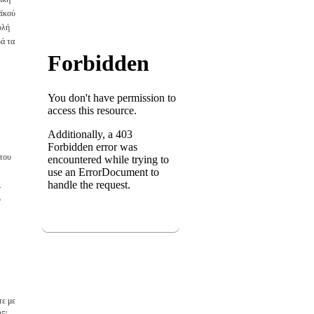
αϊκού
ολή
ρά τα
 του
.
ύ
τε με