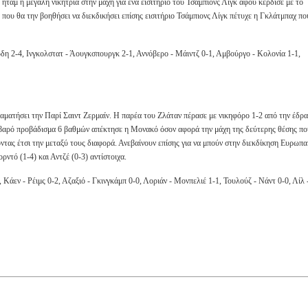
ήταμ η μεγάλη νικήτρια στην μάχη για ένα εισιτήριο του Τσάμπιονς Λίγκ αφού κέρδισε με το
που θα την βοηθήσει να διεκδικήσει επίσης εισιτήριο Τσάμπιονς Λίγκ πέτυχε η Γκλάτμπαχ πο
δη 2-4, Ινγκολστατ - Άουγκσπουργκ 2-1, Αννόβερο - Μάιντζ 0-1, Αμβούργο - Κολονία 1-1,
αματήσει την Παρί Σαιντ Ζερμαίν. Η παρέα του Ζλάταν πέρασε με νικηφόρο 1-2 από την έδρα
Σοβαρό προβάδισμα 6 βαθμών απέκτησε η Μονακό όσον αφορά την μάχη της δεύτερης θέσης πο
οντας έτσι την μεταξύ τους διαφορά. Ανεβαίνουν επίσης για να μπούν στην διεκδίκηση Ευρωπα
ρντό (1-4) και Αντζέ (0-3) αντίστοιχα.
Κάεν - Ρέιμς 0-2, Αζαξιό - Γκινγκάμπ 0-0, Λοριάν - Μονπελιέ 1-1, Τουλούζ - Νάντ 0-0, Λίλ 