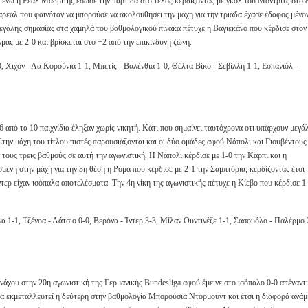
ρ ενώ η Ρεάλ Μαδρίτης έσωσε την παρτίδα στο τέλος κέρδίζοντας με γκολ του Μόντριτς στο 8
αρεάλ που φαινόταν να μπορούσε να ακολουθήσει την μάχη για την τριάδα έχασε έδαφος μένο
εγάλης σημασίας στα χαμηλά του βαθμολογικού πίνακα πέτυχε η Βαγιεκάνο που κέρδισε στον
ας με 2-0 και βρίσκεται στο +2 από την επικίνδυνη ζώνη.
 Χιχόν - Λα Κορούνια 1-1, Μπετίς - Βαλένθια 1-0, Θέλτα Βίκο - Σεβίλλη 1-1, Εσπανιόλ -
 από τα 10 παιχνίδια έληξαν χωρίς νικητή. Κάτι που σημαίνει ταυτόχρονα οτι υπάρχουν μεγά
Στην μάχη του τίτλου πιστές παρουσιάζονται και οι δύο ομάδες αφού Νάπολι και Γιουβέντους
 τους τρεις βαθμούς σε αυτή την αγωνιστική. Η Νάπολι κέρδισε με 1-0 την Κάρπι και η
μένη στην μάχη για την 3η θέση η Ρόμα που κέρδισε με 2-1 την Σαμπτόρια, κερδίζοντας έτσι
τερ είχαν ισόπαλα αποτελέσματα. Την 4η νίκη της αγωνιστικής πέτυχε η Κίεβο που κέρδισε 1
 1-1, Τζένοα - Λάτσιο 0-0, Βερόνα - Ίντερ 3-3, Μίλαν Ουντινέζε 1-1, Σασουόλο - Παλέρμο 
χου στην 20η αγωνιστική της Γερμανικής Bundesliga αφού έμεινε στο ισόπαλο 0-0 απέναντι
α εκμεταλλευτεί η δεύτερη στην βαθμολογία Μπορούσια Ντόρμουντ και έτσι η διαφορά ανά