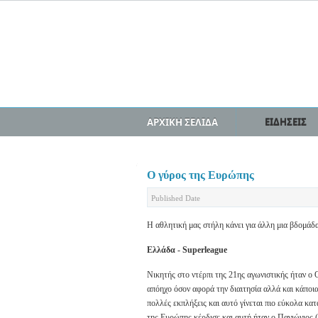
ΑΡΧΙΚΗ ΣΕΛΙΔΑ
ΕΙΔΗΣΕΙΣ
Ο γύρος της Ευρώπης
Published Date
Η αθλητική μας στήλη κάνει για άλλη μια βδομάδα 
Ελλάδα - Superleague
Νικητής στο ντέρπι της 21ης αγωνιστικής ήταν ο
απόηχο όσον αφορά την διαιτησία αλλά και κάποι
πολλές εκπλήξεις και αυτό γίνεται πιο εύκολα κατ
της Ευρώπης κέρδισε και αυτή ήταν ο Πανιώνιος 