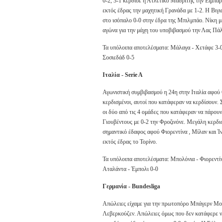
0-2, 3-1 κέρδισε η Ατλέτικο Μαδρίτης την Ειμπά
εκτός έδρας την μαχητική Γρανάδα με 1-2. Η Βιγι
στο ισόπαλο 0-0 στην έδρα της Μπιλμπάο. Νίκη μ
αγώνα για την μάχη του υποβιβασμού την Λας Πάλμ
Τα υπόλοιπα αποτελέσματα: Μάλαγα - Χετάφε 3-0,
Σοσιεδάδ 0-5
Ιταλία - Serie A
Αγωνιστική συμβιβασμού η 24η στην Ιταλία αφού 6
κερδισμένοι, αυτοί που κατάφεραν να κερδίσουν. 
οι δύο από τις 4 ομάδες που κατάφεραν να πάρουν
Γιουβέντους με 0-2 την Φροζινόνε. Μεγάλη κερδισ
σημαντικό έδαφος αφού Φιορεντίνα , Μίλαν και Ίν
εκτός έδρας το Τορίνο.
Τα υπόλοιπα αποτελέσματα: Μπολόνια - Φιορεντίνα
Αταλάντα - Έμπολι 0-0
Γερμανία - Bundesliga
Απώλειες είχαμε για την πρωτοπόρο Μπάγερν Μονά
Λεβερκούζεν. Απώλειες όμως που δεν κατάφερε ν