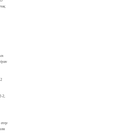
5'
ντας
λοι
 ήταν
-2
2-2,
 στην
μεσα