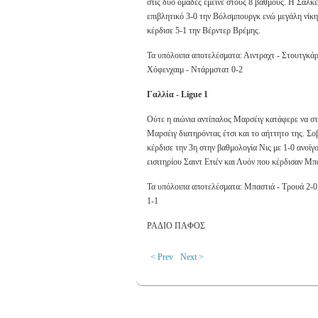
στις δύο ομάδες έμεινε στους 8 βαθμούς. Η Σάλκε 
επιβλητικό 3-0 την Βόλσμπουργκ ενώ μεγάλη νίκη 
κέρδισε 5-1 την Βέρντερ Βρέμης.
Τα υπόλοιπα αποτελέσματα: Αιντραχτ - Στουτγκάρ
Χόφενχαιμ - Ντάρμστατ 0-2
Γαλλία - Ligue 1
Ούτε η αιώνια αντίπαλος Μαρσέιγ κατάφερε να στ
Μαρσέιγ διατηρόντας έτσι και το αήττητο της. 
κέρδισε την 3η στην βαθμολογία Νις με 1-0 ανοίγ
εισιτηρίου Σαιντ Ετιέν και Λυόν που κέρδισαν Μπο
Τα υπόλοιπα αποτελέσματα: Μπαστιά - Τρουά 2-0, 
1-1
ΡΑΔΙΟ ΠΑΦΟΣ
< Prev
Next >