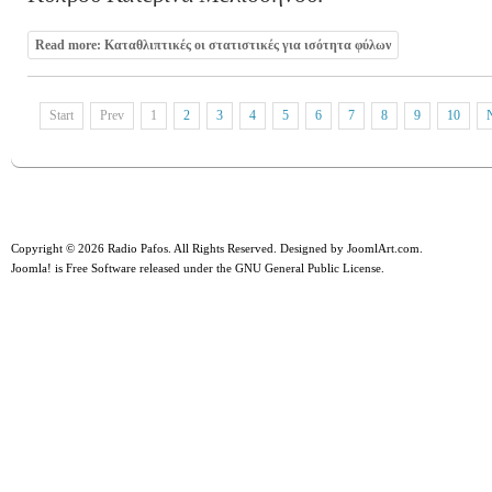
Read more: Καταθλιπτικές οι στατιστικές για ισότητα φύλων
Start
Prev
1
2
3
4
5
6
7
8
9
10
Copyright © 2026 Radio Pafos. All Rights Reserved. Designed by
JoomlArt.com
.
Joomla!
is Free Software released under the
GNU General Public License.