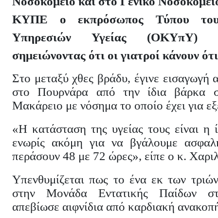
Νοσοκομείο και στο Γενικό Νοσοκομε
ΚΥΠΕ ο εκπρόσωπος Τύπου του
Υπηρεσιών Υγείας (ΟΚΥπΥ) Χ
σημειώνοντας ότι οι γιατροί κάνουν ότ
Στο μεταξύ χθες βράδυ, έγινε εισαγωγή 
στο Πουρνάρα από την ίδια βάρκα σ
Μακάρειο με νόσημα το οποίο έχει για εξ
«Η κατάσταση της υγείας τους είναι η ίδ
ενωρίς ακόμη για να βγάλουμε ασφαλ
περάσουν 48 με 72 ώρες», είπε ο κ. Χαρι
Υπενθυμίζεται πως το ένα εκ των τριώ
στην Μονάδα Εντατικής Παίδων σ
απεβίωσε αιφνίδια από καρδιακή ανακοπή